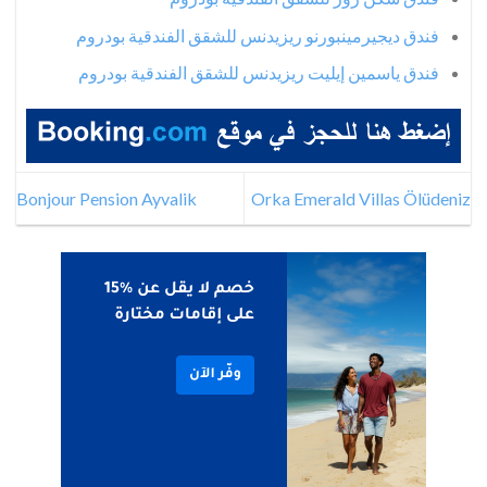
فندق ديجيرمينبورنو ريزيدنس للشقق الفندقية بودروم
فندق ياسمين إيليت ريزيدنس للشقق الفندقية بودروم
Bonjour Pension Ayvalik
Orka Emerald Villas Ölüdeniz