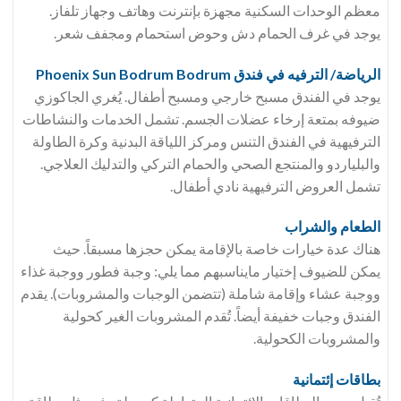
معظم الوحدات السكنية مجهزة بإنترنت وهاتف وجهاز تلفاز.
يوجد في غرف الحمام دش وحوض استحمام ومجفف شعر.
الرياضة/ الترفيه في فندق Phoenix Sun Bodrum Bodrum
يوجد في الفندق مسبح خارجي ومسبح أطفال. يُغري الجاكوزي
ضيوفه بمتعة إرخاء عضلات الجسم. تشمل الخدمات والنشاطات
الترفيهية في الفندق التنس ومركز اللياقة البدنية وكرة الطاولة
والبلياردو والمنتجع الصحي والحمام التركي والتدليك العلاجي.
تشمل العروض الترفيهية نادي أطفال.
الطعام والشراب
هناك عدة خيارات خاصة بالإقامة يمكن حجزها مسبقاً. حيث
يمكن للضيوف إختيار مايناسبهم مما يلي: وجبة فطور ووجبة غذاء
ووجبة عشاء وإقامة شاملة (تتضمن الوجبات والمشروبات). يقدم
الفندق وجبات خفيفة أيضاً. تُقدم المشروبات الغير كحولية
والمشروبات الكحولية.
بطاقات إئتمانية