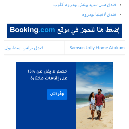
فندق سي سايد بيتش بودروم كلوب
فندق لافينيا بودروم
Samsun Jolly Home Atakum
فندق تراس اسطنبول