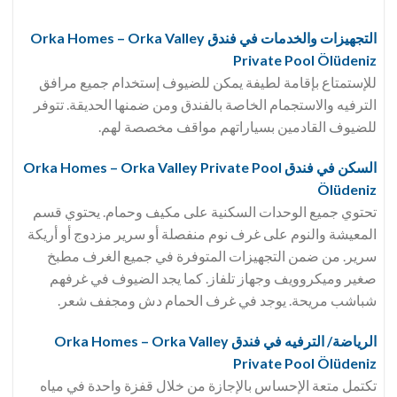
التجهيزات والخدمات في فندق Orka Homes – Orka Valley
Private Pool Ölüdeniz
للإستمتاع بإقامة لطيفة يمكن للضيوف إستخدام جميع مرافق
الترفيه والاستجمام الخاصة بالفندق ومن ضمنها الحديقة. تتوفر
للضيوف القادمين بسياراتهم مواقف مخصصة لهم.
السكن في فندق Orka Homes – Orka Valley Private Pool
Ölüdeniz
تحتوي جميع الوحدات السكنية على مكيف وحمام. يحتوي قسم
المعيشة والنوم على غرف نوم منفصلة أو سرير مزدوج أو أريكة
سرير. من ضمن التجهيزات المتوفرة في جميع الغرف مطبخ
صغير وميكروويف وجهاز تلفاز. كما يجد الضيوف في غرفهم
شباشب مريحة. يوجد في غرف الحمام دش ومجفف شعر.
الرياضة/ الترفيه في فندق Orka Homes – Orka Valley
Private Pool Ölüdeniz
تكتمل متعة الإحساس بالإجازة من خلال قفزة واحدة في مياه