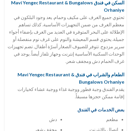
السكن في فندق Mavi Yengec Restaurant & Bungalows
Orhaniye
تحتوي جميع الغرف على مكيف وحمام. يعد وجود البلكون في
معظم الغرف من ضمن التجهيزات الأساسية. كذلك تساهم
الإطلالة على البحر المتوفرة في العديد من الغرف بإضفاء أجواء
جميلة. يحتوي قسم المعيشة والنوم على غرف نوم منفصلة أو
سرير مزدوج. تتوفر للضيوف الصغار أسرّة أطفال. تضم تجهيزات
الوحدات السكنية الأساسية إنترنت وجهاز تلفاز أيضاً. يوجد في
غرف الحمام دش ومجفف شعر.
الطعام والشراب في فندق Mavi Yengec Restaurant &
Bungalows Orhaniye
يقدم الفندق وجبة فطور ووجبة غذاء ووجبة عشاء كخيارات
إقامة ممكن حجزها مسبقاً.
بعض الخدمات في الفندق
مطعم
دش
اتصال بالإنترنت
مجفف شعر