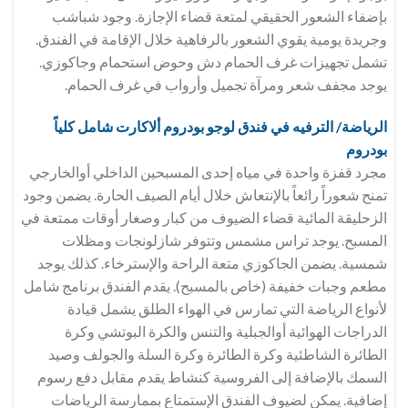
بإضفاء الشعور الحقيقي لمتعة قضاء الإجازة. وجود شباشب
وجريدة يومية يقوي الشعور بالرفاهية خلال الإقامة في الفندق.
تشمل تجهيزات غرف الحمام دش وحوض استحمام وجاكوزي.
يوجد مجفف شعر ومرآة تجميل وأرواب في غرف الحمام.
الرياضة/ الترفيه في فندق
لوجو بودروم ألاكارت شامل كلياً
بودروم
مجرد قفزة واحدة في مياه إحدى المسبحين الداخلي أوالخارجي
تمنح شعوراً رائعاً بالإنتعاش خلال أيام الصيف الحارة. يضمن وجود
الزحليقة المائية قضاء الضيوف من كبار وصغار أوقات ممتعة في
المسبح. يوجد تراس مشمس وتتوفر شازلونجات ومظلات
شمسية. يضمن الجاكوزي متعة الراحة والإسترخاء. كذلك يوجد
مطعم وجبات خفيفة (خاص بالمسبح). يقدم الفندق برنامج شامل
لأنواع الرياضة التي تمارس في الهواء الطلق يشمل قيادة
الدراجات الهوائية أوالجبلية والتنس والكرة البوتشي وكرة
الطائرة الشاطئية وكرة الطائرة وكرة السلة والجولف وصيد
السمك بالإضافة إلى الفروسية كنشاط يقدم مقابل دفع رسوم
إضافية. يمكن لضيوف الفندق الإستمتاع بممارسة الرياضات