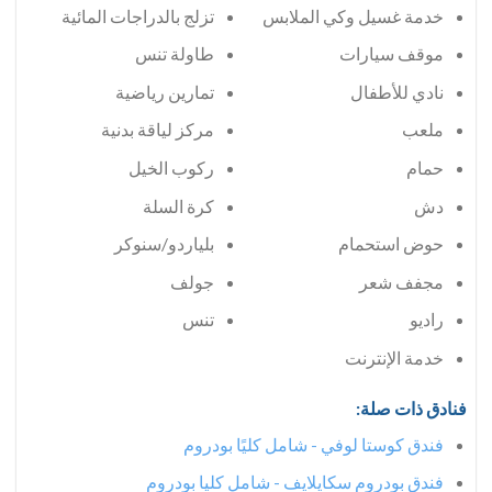
خدمة غسيل وكي الملابس
تزلج بالدراجات المائية
موقف سيارات
طاولة تنس
نادي للأطفال
تمارين رياضية
ملعب
مركز لياقة بدنية
حمام
ركوب الخيل
دش
كرة السلة
حوض استحمام
بلياردو/سنوكر
مجفف شعر
جولف
راديو
تنس
خدمة الإنترنت
فنادق ذات صلة:
فندق كوستا لوفي - شامل كليًا بودروم
فندق بودروم سكايلايف - شامل كليا بودروم