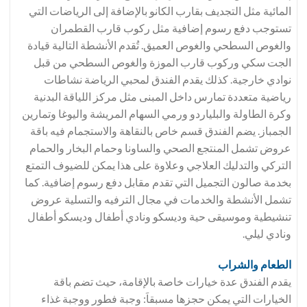
المائية مثل التجديف بقارب الكانو بالإضافة إلى الرياضات التي
تستوجب دفع رسوم إضافية مثل ركوب قارب القطمران
والغوص السطحي والغوص العميق. تُقدم الأنشطة التالية قيادة
الجت سكي وركوب قارب الموزة والغوص السطحي من قبل
نوادي خارجية. كذلك يقدم الفندق لمحبي الرياضة نشاطات
رياضية متعددة تمارس داخل المبنى مثل مركز اللياقة البدنية
وكرة الطاولة والبلياردو ورمي السهام المريشة واليوغا وتمارين
الجمباز. يضم الفندق قسم خاص بالنقاهة والاستجمام فيه باقة
عروض تشمل المنتجع الصحي والساونا وحمام البخار والحمام
التركي والتدليك العلاجي وعلاوة على هذا يمكن للضيوف التمتع
بخدمة صالون التجميل التي تقدم مقابل دفع رسوم إضافية. كما
تشمل الأنشطة والخدمات في مجال الترفيه والتسلية عروض
تنشيطية وموسيقى حية وديسكو ونادي أطفال وديسكو أطفال
ونادي ليلي.
الطعام والشراب
يقدم الفندق عدة خيارات خاصة بالإقامة، حيث تضم باقة
الخيارات التي يمكن حجزها مسبقاَ: وجبة فطور ووجبة غذاء