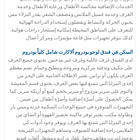
الخدمات الإضافية مجالسة الأطفال ورعاية الأطفال وخدمة
الغرف وخدمة غسيل الملابس ومصفف الشعر. يقدر النزلاء ممن
يحبون الحركة والنشاط ويفضلون إستخدام الدراجة الهوائية
للتعرف على المناطق المحيطة إمكانية إستئجار دراجات هوائية.
كذلك تتوفر تجهيزات مثل قاعة مؤتمرات ومركز أعمال.
السكن في فندق
لوجو بودروم ألاكارت شامل كلياً بودروم
لدى الفندق غرف عائلية وغرف غير مدخنين. تحتوي جميع الغرف
على مكيف وتدفئة مركزية ومروحة ومطبخ وحمام. تضم معظم
الغرف بلكون أو تراس. تعتبر الإطلالة الجانبية على البحر من
إحدى المزايا التي تتمتع فيها بعض الغرف. يحتوي قسم المعيشة
والنوم على سرير مزدوج أو سرير بحجم كينغ أو أريكة سرير. كما
يمكن الحصول على أسرّة إضافية وأسرّة أطفال. من ضمن
التجهيزات المتوفرة في جميع الوحدات السكنية خزنة وميني بار
وطاولة مكتب. يعتبر توفر ماكينة تحضير القهوة أو الشاي من
إحدى المزايا التي تتمتع بها الغرف. ويوفر وجود أدوات كي
الملابس راحة إضافية للضيوف. وتساهم التجهيزات المريحة
بوجود إنترنت وهاتف وجهاز تلفاز وراديو ومشغل ألعاب فيديو