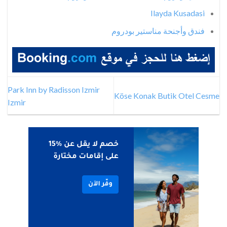
Ilayda Kusadasi
فندق وأجنحة مناستير بودروم
Park Inn by Radisson Izmir
Köse Konak Butik Otel Cesme
Izmir