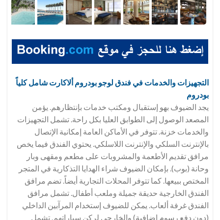
التجهيزات والخدمات في فندق
لوجو بودروم ألاكارت شامل كلياً
بودروم
يجد الضيوف بهو إستقبال ومكتب خدمات بإنتظارهم. يؤمن
المصعد الوصول إلى الطوابق العليا بكل راحة. تشمل التجهيزات
والخدمات خزنة. تتوفر في الأماكن العامة إمكانية الإتصال
بالإنترنت السلكي والإنترنت اللاسلكي. يحتوي الفندق فيما يخص
مرافق تقديم الأطعمة والمشروبات على مطعم ومقهى وبار
وحانة (بوب). بإمكان الضيوف شراء الهدايا التذكارية في المتجر
المختص ببيعها. كما تتوفر المحلات التجارية أيضاً. تضم مرافق
الفندق الخارجية حديقة جميلة وملعب أطفال. تشمل مرافق
الفندق غرفة ألعاب. يمكن للضيوف إستخدام المرآبين الداخلي
(دون دفع رسوم إضافية) والخارجي لركن سياراتهم. تشمل