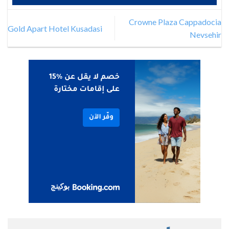
Crowne Plaza Cappadocia
Gold Apart Hotel Kusadasi
Nevsehir