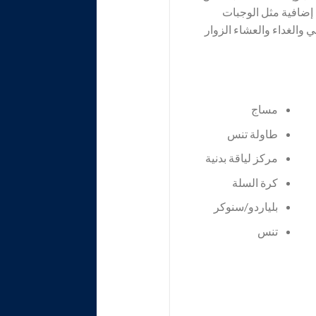
 إضافية مثل الوجبات
 والغداء والعشاء الزوار
مساج
طاولة تنس
مركز لياقة بدنية
كرة السلة
بلياردو/سنوكر
تنس