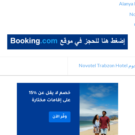
Alanya 
No