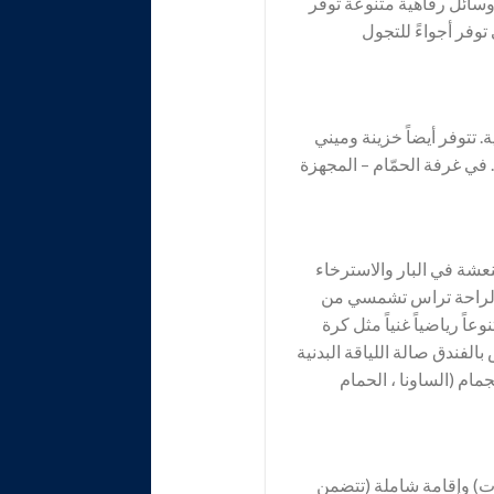
سائل رفاهية متنوعة توفر
وفر أجواءً للتجول
تتوفر أيضاً خزينة وميني
في غرفة الحمّام – المجهزة
عشة في البار والاسترخاء
بالراحة تراس تشمسي من
اً رياضياً غنياً مثل كرة
لفندق صالة اللياقة البدنية
ام (الساونا ، الحمام
ات) وإقامة شاملة (تتضمن