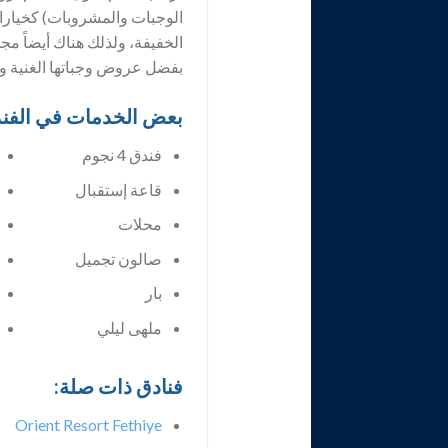
الوجبات والمشروبات) كخيارات
الخفيفة، ولذلك هناك أيضاً مج
بفضل عروض وجباتها الغنية وا
بعض الخدمات في الفن
فندق 4 نجوم
قاعة إستقبال
محلات
صالون تجميل
بار
ملهى ليلي
فنادق ذات صلة:
Orient Resort Fethiye