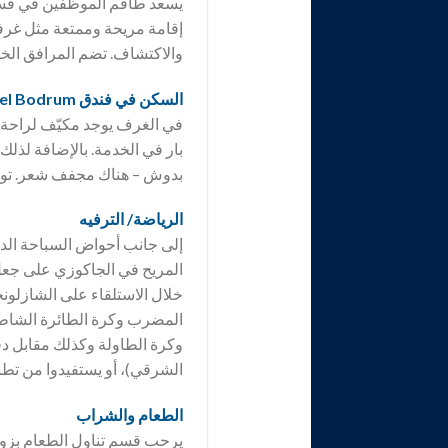
يسعد طاقم الموظفين في قسم 
إقامة مريحة وممتعة مثل غرفة
والاكتشاف. تضم المرافق الخ
السكن في فندق Del Mare Boutique Hotel Bodrum
في الغرف يوجد مكيّف لراحة ا
بار في الخدمة. بالإضافة لذل
بدوش – هناك مجفف شعر. توج
الرياضة/ الترفيه
إلى جانب أحواض السباحة الدا
المريح في الجاكوزي على جعل
خلال الاستلقاء على الشازلونجا
المضرب وكرة الطائرة الشاطئي
وكرة الطاولة وكذلك مقابل دف
الشرقي)، أو يستفيدوا من تطبي
الطعام والشراب
يرحب قسم تناول الطعام بزوار