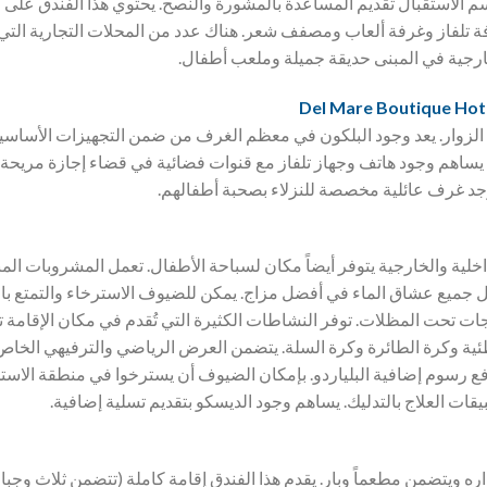
الاستقبال تقديم المساعدة بالمشورة والنصح. يحتوي هذا الفندق على و
 تلفاز وغرفة ألعاب ومصفف شعر. هناك عدد من المحلات التجارية التي ت
ارجية في المبنى حديقة جميلة وملعب أطفال.
لزوار. يعد وجود البلكون في معظم الغرف من ضمن التجهيزات الأساسية. 
ك يساهم وجود هاتف وجهاز تلفاز مع قنوات فضائية في قضاء إجازة مريحة. 
د غرف عائلية مخصصة للنزلاء بصحبة أطفالهم.
خلية والخارجية يتوفر أيضاً مكان لسباحة الأطفال. تعمل المشروبات المن
 جميع عشاق الماء في أفضل مزاج. يمكن للضيوف الاسترخاء والتمتع 
ت تحت المظلات. توفر النشاطات الكثيرة التي تُقدم في مكان الإقامة تنوع
ة وكرة الطائرة وكرة السلة. يتضمن العرض الرياضي والترفيهي الخاص با
ع رسوم إضافية البلياردو. بإمكان الضيوف أن يسترخوا في منطقة الاستجم
قات العلاج بالتدليك. يساهم وجود الديسكو بتقديم تسلية إضافية.
ه ويتضمن مطعماً وبار. يقدم هذا الفندق إقامة كاملة (تتضمن ثلاث وجب